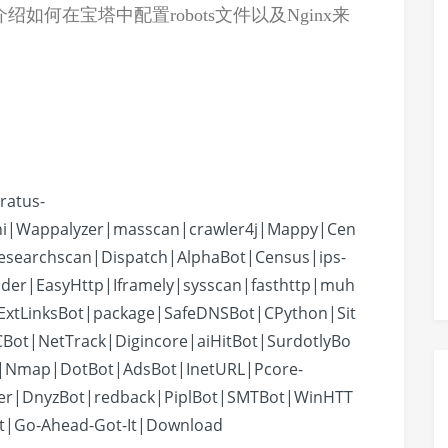
何在宝塔中配置robots文件以及Nginx来
ratus-
i|Wappalyzer|masscan|crawler4j|Mappy|Cen
researchscan|Dispatch|AlphaBot|Census|ips-
ider|EasyHttp|Iframely|sysscan|fasthttp|muh
xtLinksBot|package|SafeDNSBot|CPython|Sit
ot|NetTrack|Digincore|aiHitBot|SurdotlyBo
1|Nmap|DotBot|AdsBot|InetURL|Pcore-
er|DnyzBot|redback|PiplBot|SMTBot|WinHTT
ot|Go-Ahead-Got-It|Download