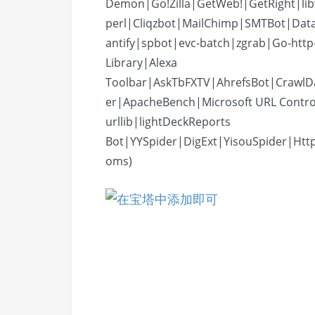
Demon|Go!Zilla|GetWeb!|GetRight|li
perl|Cliqzbot|MailChimp|SMTBot|Dat
antify|spbot|evc-batch|zgrab|Go-http
Library|Alexa
Toolbar|AskTbFXTV|AhrefsBot|CrawlD
er|ApacheBench|Microsoft URL Contro
urllib|lightDeckReports
Bot|YYSpider|DigExt|YisouSpider|Htt
oms)