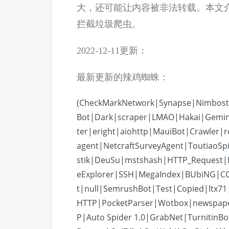
大，还可能让内容被非法转载。本文介绍如
拦截垃圾爬虫。
2022-12-11更新：
最新更新的辣鸡蜘蛛：
(CheckMarkNetwork|Synapse|Nimbost
Bot|Dark|scraper|LMAO|Hakai|Gemin
ter|eright|aiohttp|MauiBot|Crawler|
agent|NetcraftSurveyAgent|ToutiaoSp
stik|DeuSu|mstshash|HTTP_Request|E
eExplorer|SSH|MegaIndex|BUbiNG|CCB
t|null|SemrushBot|Test|Copied|ltx7
HTTP|PocketParser|Wotbox|newspap
P|Auto Spider 1.0|GrabNet|TurnitinB