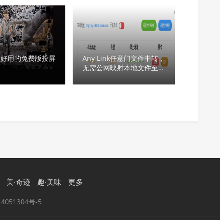
级好用的免费版投屏
Any Link任意门文件中转，
无需公网映射本地文件至公
网
美·奇迹
趣·美味
更多
4051304号-5