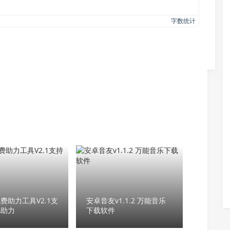
字数统计
费助力工具V2.1支
安卓音友v1.1.2 万能音乐
码助力
下载软件