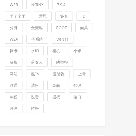
WEB
NGINX
7.9.4
羊了个羊
爱思
签名
ID
分身
金麦客
ROOT
面具
WSA
子系统
WIN11
徕卡
水印
相机
小米
解析
蓝奏云
防举报
网站
氢TV
登陆器
上号
联通
清粉
桌面
代码
年份
悦音
授权
接口
账户
转账