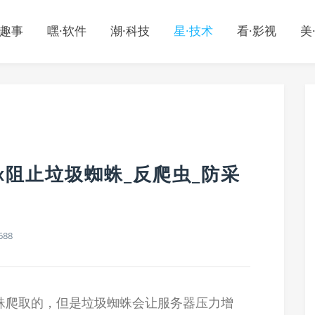
·趣事
嘿·软件
潮·科技
星·技术
看·影视
美
x阻止垃圾蜘蛛_反爬虫_防采
688
蛛爬取的，但是垃圾蜘蛛会让服务器压力增