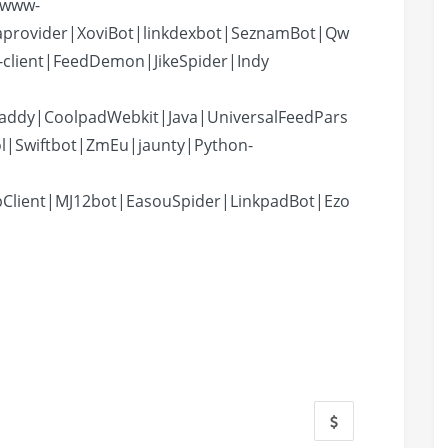
bwww-
aprovider|XoviBot|linkdexbot|SeznamBot|Qw
-client|FeedDemon|JikeSpider|Indy
addy|CoolpadWebkit|Java|UniversalFeedPars
l|Swiftbot|ZmEu|jaunty|Python-
pClient|MJ12bot|EasouSpider|LinkpadBot|Ezo