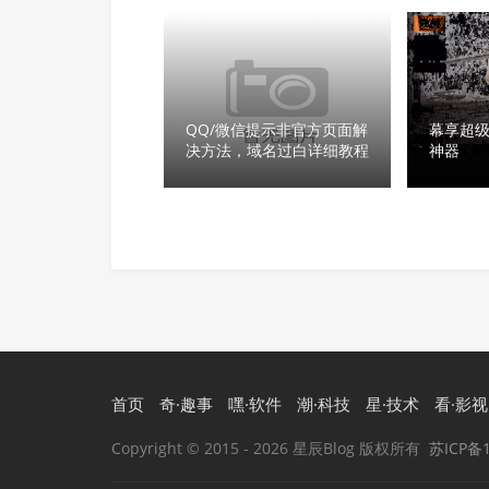
QQ/微信提示非官方页面解
幕享超
决方法，域名过白详细教程
神器
首页
奇·趣事
嘿·软件
潮·科技
星·技术
看·影视
Copyright © 2015
- 2026 星辰Blog 版权所有
苏ICP备1