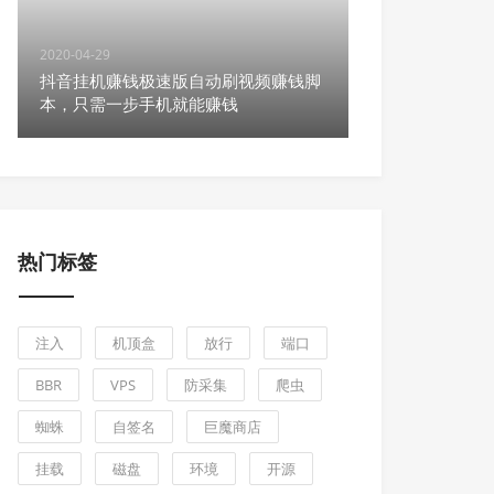
2020-04-29
抖音挂机赚钱极速版自动刷视频赚钱脚
本，只需一步手机就能赚钱
热门标签
注入
机顶盒
放行
端口
BBR
VPS
防采集
爬虫
蜘蛛
自签名
巨魔商店
挂载
磁盘
环境
开源