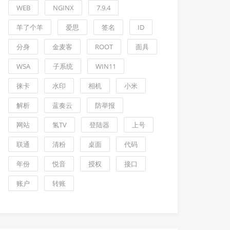
WEB
NGINX
7.9.4
羊了个羊
爱思
签名
ID
分身
金麦客
ROOT
面具
WSA
子系统
WIN11
徕卡
水印
相机
小米
解析
蓝奏云
防举报
网站
氢TV
登陆器
上号
联通
清粉
桌面
代码
年份
悦音
授权
接口
账户
转账