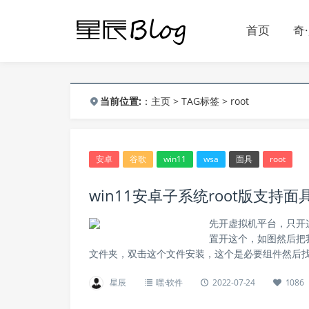
首页
奇
当前位置:
：
主页
>
TAG标签
> root
安卓
谷歌
win11
wsa
面具
root
win11安卓子系统root版支持
先开虚拟机平台，只开这
置开这个，如图然后把
文件夹，双击这个文件安装，这个是必要组件然后找到
星辰
嘿·软件
2022-07-24
1086