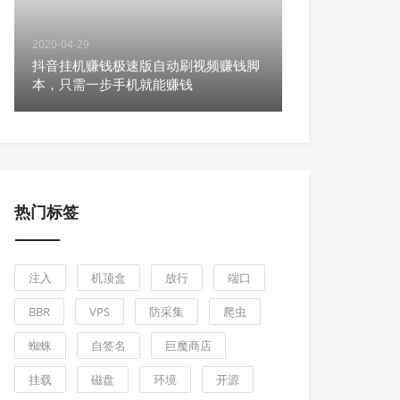
2020-04-29
抖音挂机赚钱极速版自动刷视频赚钱脚
本，只需一步手机就能赚钱
热门标签
注入
机顶盒
放行
端口
BBR
VPS
防采集
爬虫
蜘蛛
自签名
巨魔商店
挂载
磁盘
环境
开源