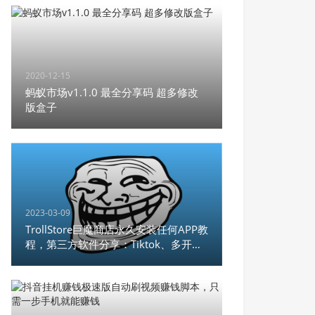
2020-12-15
蚂蚁市场v1.1.0 最全分享码 超多修改
版盒子
2023-03-09
TrollStore巨魔商店永久安装任何APP教
程，第三方软件分享：Tiktok、多开微
信、unc0ver，支持
iOS14.0~15.4.1,iOS 15.5