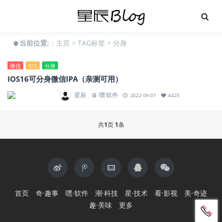
当前位置:
：
主页
>
TAG标签
> 分身
微信
IOS
分身
IOS16可分身微信IPA（亲测可用）
星辰
嘿·软件
2022-09-07
4425
共
1
页
1
条
首页
奇·趣事
嘿·软件
潮·科技
星·技术
看·影视
美·奇迹
趣·美味
更多