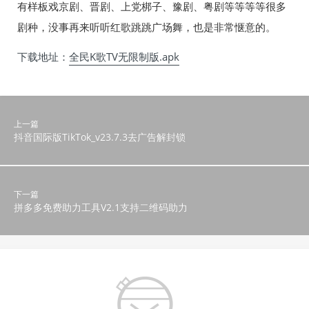
有样板戏京剧、晋剧、上党梆子、豫剧、粤剧等等等等很多
剧种，没事再来听听红歌跳跳广场舞，也是非常惬意的。
下载地址：
全民K歌TV无限制版.apk
上一篇
抖音国际版TikTok_v23.7.3去广告解封锁
下一篇
拼多多免费助力工具V2.1支持二维码助力