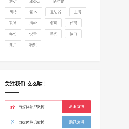
解析
蓝奏云
防举报
网站
氢TV
登陆器
上号
联通
清粉
桌面
代码
年份
悦音
授权
接口
账户
转账
关注我们 么么哒！
新浪微博
自媒体新浪微博
腾讯微博
自媒体腾讯微博