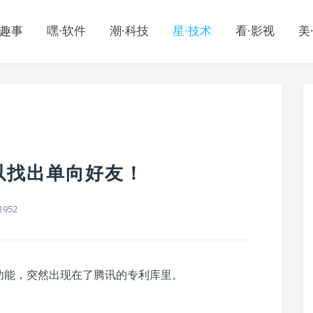
·趣事
嘿·软件
潮·科技
星·技术
看·影视
美
以找出单向好友！
1952
功能，突然出现在了腾讯的专利库里。