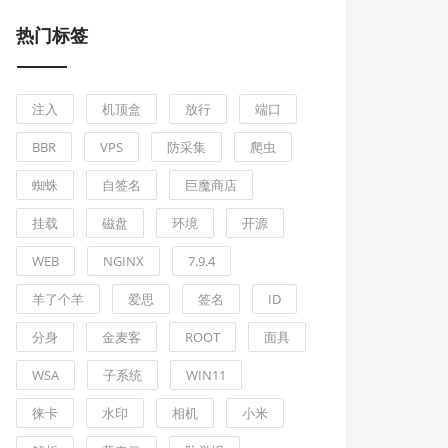
热门标签
注入
机顶盒
放行
端口
BBR
VPS
防采集
爬虫
蜘蛛
自签名
巨魔商店
挂载
磁盘
环境
开源
WEB
NGINX
7.9.4
羊了个羊
爱思
签名
ID
分身
金麦客
ROOT
面具
WSA
子系统
WIN11
徕卡
水印
相机
小米