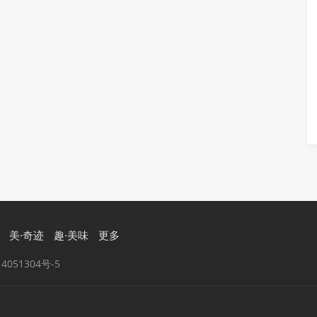
美·奇迹
趣·美味
更多
4051304号-5