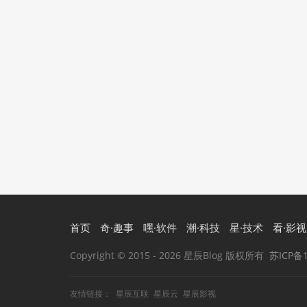
首页
奇·趣事
嘿·软件
潮·科技
星·技术
看·影视
Copyright © 2015
- 2026 星辰Blog 版权所有
苏ICP备1
友情链接：
星辰互联
星辰云
星辰影视