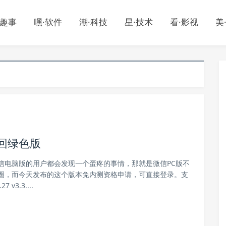
·趣事
嘿·软件
潮·科技
星·技术
看·影视
美
撤回绿色版
信电脑版的用户都会发现一个蛋疼的事情，那就是微信PC版不
圈，而今天发布的这个版本免内测资格申请，可直接登录。支
3.3....