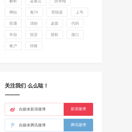
解析
蓝奏云
防举报
网站
氢TV
登陆器
上号
联通
清粉
桌面
代码
年份
悦音
授权
接口
账户
转账
关注我们 么么哒！
新浪微博
自媒体新浪微博
腾讯微博
自媒体腾讯微博