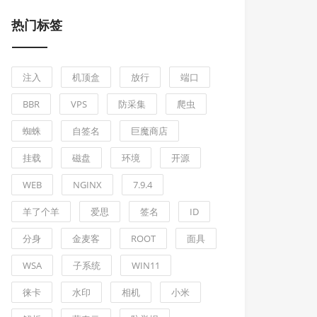
热门标签
注入
机顶盒
放行
端口
BBR
VPS
防采集
爬虫
蜘蛛
自签名
巨魔商店
挂载
磁盘
环境
开源
WEB
NGINX
7.9.4
羊了个羊
爱思
签名
ID
分身
金麦客
ROOT
面具
WSA
子系统
WIN11
徕卡
水印
相机
小米