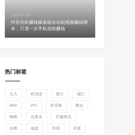
2020-04-29
抖音挂机赚钱极速版自动刷视频赚钱脚
本，只需一步手机就能赚钱
热门标签
注入
机顶盒
放行
端口
BBR
VPS
防采集
爬虫
蜘蛛
自签名
巨魔商店
挂载
磁盘
环境
开源