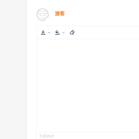
游客
元素路径: