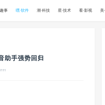
·趣事
嘿·软件
潮·科技
星·技术
看·影视
美
原五音助手强势回归
1111