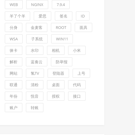
WEB
NGINX
7.9.4
羊了个羊
爱思
签名
ID
分身
金麦客
ROOT
面具
WSA
子系统
WIN11
徕卡
水印
相机
小米
解析
蓝奏云
防举报
网站
氢TV
登陆器
上号
联通
清粉
桌面
代码
年份
悦音
授权
接口
账户
转账