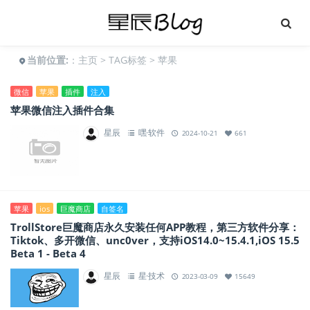
当前位置:
：
主页
>
TAG标签
> 苹果
微信
苹果
插件
注入
苹果微信注入插件合集
星辰
嘿·软件
2024-10-21
661
苹果
ios
巨魔商店
自签名
TrollStore巨魔商店永久安装任何APP教程，第三方软件分享：
Tiktok、多开微信、unc0ver，支持iOS14.0~15.4.1,iOS 15.5
Beta 1 - Beta 4
星辰
星·技术
2023-03-09
15649