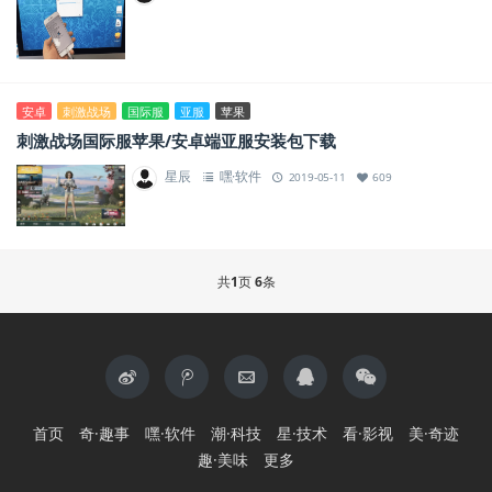
安卓
刺激战场
国际服
亚服
苹果
刺激战场国际服苹果/安卓端亚服安装包下载
星辰
嘿·软件
2019-05-11
609
共
1
页
6
条
首页
奇·趣事
嘿·软件
潮·科技
星·技术
看·影视
美·奇迹
趣·美味
更多