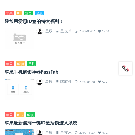
苹果
ID
签名
爱思
经常用爱思ID签的特大福利！
星辰
星·技术
2022-09-07
1464
苹果
解锁
手机
苹果手机解锁神器PassFab
星辰
嘿·软件
2020-03-30
527
苹果
IOS
解锁
苹果最新漏洞一键ID激活锁进入系统
星辰
星·技术
2019-11-27
472