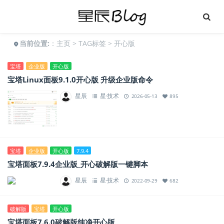
当前位置:
：
主页
>
TAG标签
> 开心版
宝塔
企业版
开心版
宝塔Linux面板9.1.0开心版 升级企业版命令
星辰
星·技术
2026-05-13
895
宝塔
企业版
开心版
7.9.4
宝塔面板7.9.4企业版_开心破解版一键脚本
星辰
星·技术
2022-09-29
682
破解版
宝塔
开心版
宝塔面板7.6.0破解版纯净开心版